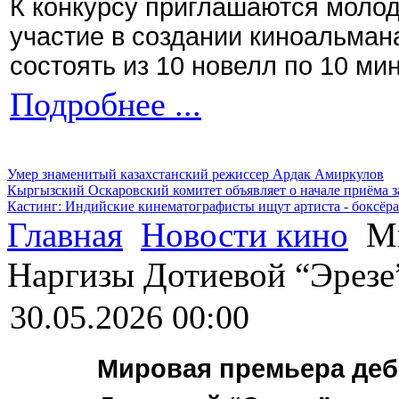
К конкурсу приглашаются моло
участие в создании киноальман
состоять из 10 новелл по 10 ми
Подробнее ...
Умер знаменитый казахстанский режиссер Ардак Амиркулов
Кыргызский Оскаровский комитет объявляет о начале приёма з
Кастинг: Индийские кинематографисты ищут артиста - боксёра
Главная
Новости кино
Ми
Наргизы Дотиевой “Эрезе
30.05.2026 00:00
Мировая премьера деб