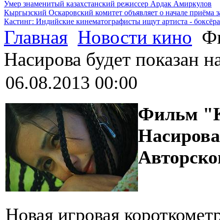
Умер знаменитый казахстанский режиссер Ардак Амиркулов
Кыргызский Оскаровский комитет объявляет о начале приёма з
Кастинг: Индийские кинематографисты ищут артиста - боксёра
Главная
Новости кино
Фи
Насирова будет показан н
06.08.2013 00:00
Фильм "
Насирова
Авторско
Новая игровая короткомет